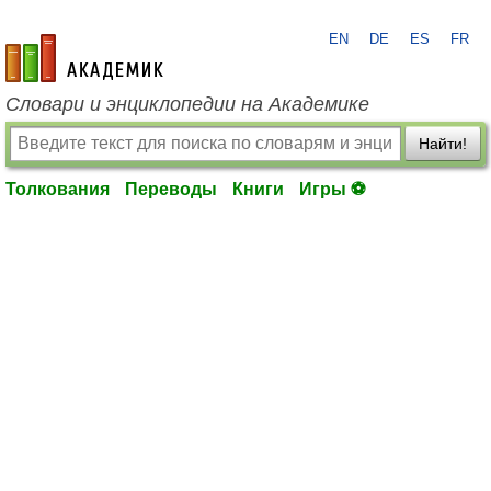
EN
DE
ES
FR
academic.ru
Словари и энциклопедии на Академике
Найти!
Толкования
Переводы
Книги
Игры ⚽