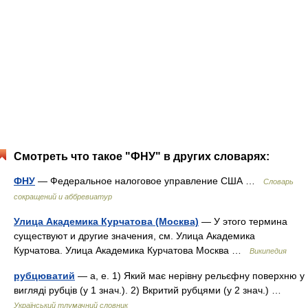
Смотреть что такое "ФНУ" в других словарях:
ФНУ
— Федеральное налоговое управление США …
Словарь
сокращений и аббревиатур
Улица Академика Курчатова (Москва)
— У этого термина
существуют и другие значения, см. Улица Академика
Курчатова. Улица Академика Курчатова Москва …
Википедия
рубцюватий
— а, е. 1) Який має нерівну рельєфну поверхню у
вигляді рубців (у 1 знач.). 2) Вкритий рубцями (у 2 знач.) …
Український тлумачний словник