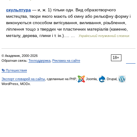
скульптура
— и, ж. 1) тільки одн. Вид образотворчого
мистецтва, твори якого мають об ємну або рельєфну форму і
виконуються способом витісування, виливання, різьблення,
ліплення тощо з твердих чи пластичних матеріалів (каменю,
металу, дерева, глини і т. ін.).… …
Український тлумачний словник
© Академик, 2000-2026
18+
Обратная связь:
Техподдержка
,
Реклама на сайте
👣 Путешествия
Экспорт словарей на сайты
, сделанные на PHP,
Joomla,
Drupal,
WordPress, MODx.